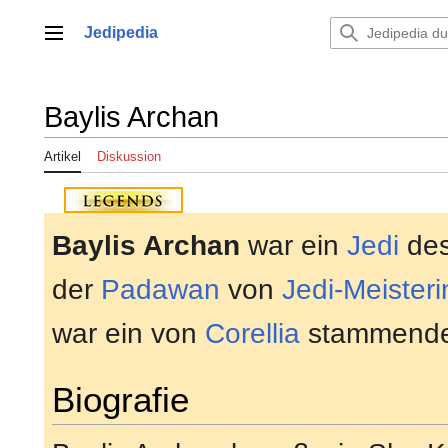
Zum
Inhalt
Jedipedia
Hauptmenü
springen
Baylis Archan
Artikel
Diskussion
Baylis Archan
war ein
Jedi
de
der
Padawan
von
Jedi-Meisteri
war ein von
Corellia
stammend
Biografie