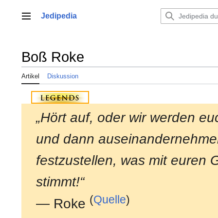
Zum
Inhalt
Jedipedia
Hauptmenü
springen
Boß Roke
Artikel
Diskussion
„Hört auf, oder wir werden eu
und dann auseinandernehme
festzustellen, was mit euren 
stimmt!“
(
Quelle
)
— Roke