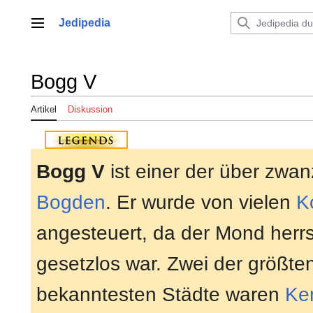
Zum
Inhalt
Jedipedia
Hauptmenü
springen
Bogg V
Artikel
Diskussion
Bogg V
ist einer der über zwa
Bogden
. Er wurde von vielen
K
angesteuert, da der Mond herr
gesetzlos war. Zwei der größte
bekanntesten Städte waren
Ker