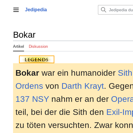
Zum
Inhalt
Jedipedia
Hauptmenü
springen
Bokar
Artikel
Diskussion
Bokar
war ein humanoider
Sith
Ordens
von
Darth Krayt
. Gege
137 NSY
nahm er an der
Opera
teil, bei der die Sith den
Exil-Im
zu töten versuchten. Zwar konn