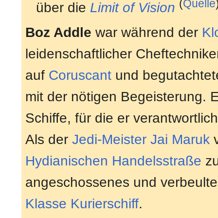
(
Quelle
über die
Limit of Vision
Boz Addle
war während der
Kl
leidenschaftlicher Cheftechnik
auf
Coruscant
und begutachtet
mit der nötigen Begeisterung. 
Schiffe, für die er verantwortlic
Als der
Jedi-Meister
Jai Maruk
v
Hydianischen Handelsstraße
zu
angeschossenes und verbeulte
Klasse Kurierschiff
.