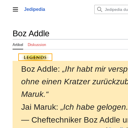
Zum
Inhalt
Jedipedia
Hauptmenü
springen
Boz Addle
Artikel
Diskussion
Boz Addle:
„Ihr habt mir vers
ohne einen Kratzer zurückzub
Maruk.“
Jai Maruk:
„Ich habe gelogen.
— Cheftechniker Boz Addle 