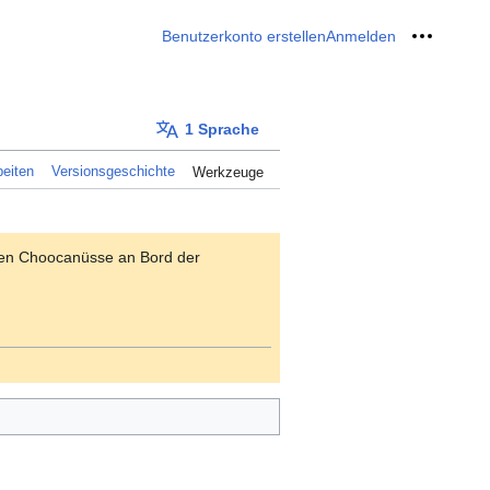
Benutzerkonto erstellen
Anmelden
Meine W
1 Sprache
eiten
Versionsgeschichte
Werkzeuge
en Choocanüsse an Bord der