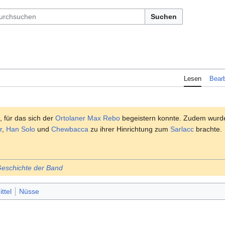
Suchen
Lesen
Bearb
, für das sich der
Ortolaner
Max Rebo
begeistern konnte. Zudem wurd
r
,
Han Solo
und
Chewbacca
zu ihrer Hinrichtung zum
Sarlacc
brachte.
 Geschichte der Band
ttel
Nüsse