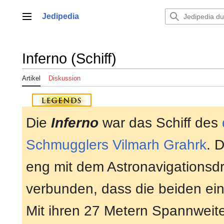
Zum
Inhalt
Jedipedia
Hauptmenü
springen
Inferno (Schiff)
Artikel
Diskussion
Die
Inferno
war das Schiff des
Schmugglers
Vilmarh Grahrk
. 
eng mit dem Astronavigationsd
verbunden, dass die beiden eine
Mit ihren 27 Metern Spannweit