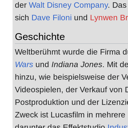
der
Walt Disney Company
. Das
sich
Dave Filoni
und
Lynwen B
Geschichte
Weltberühmt wurde die Firma d
Wars
und
Indiana Jones
. Mit d
hinzu, wie beispielsweise der V
Videospielen, der Verkauf von 
Postproduktion und der Lizenz
Zweck ist Lucasfilm in mehrere 
darunter das Effektstudio
Indus