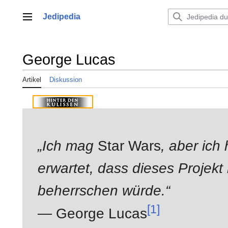
Zum
Inhalt
Jedipedia
Hauptmenü
springen
George Lucas
Artikel
Diskussion
„Ich mag
Star Wars
, aber ich
erwartet, dass dieses Projek
beherrschen würde.“
[1]
— George Lucas