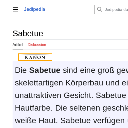
Zum
Inhalt
Jedipedia
Hauptmenü
springen
Sabetue
Artikel
Diskussion
Die
Sabetue
sind eine groß ge
skelettartigen Körperbau und e
unattraktiven Gesicht. Sabetue 
Hautfarbe. Die seltenen gesch
weiße Haut. Sabetue verfügen