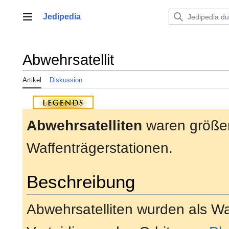
Zum
Inhalt
Jedipedia
Hauptmenü
springen
Abwehrsatellit
Artikel
Diskussion
Abwehrsatelliten
waren größe
Waffenträgerstationen.
Beschreibung
Abwehrsatelliten wurden als Wa