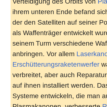
Verteidigung des Orbits von
Pl
ihrem unteren Ende befand sich 
der den Satelliten auf seiner Pos
als Waffenträger entwickelt wur
seinem Turm verschiedene Wa
anbringen. Vor allem
Laserkan
Erschütterungsraketenwerfer
wa
verbreitet, aber auch Reparat
auf ihnen installiert werden. D
Systeme entwickeln, die man au
Plasmakanonen, verbesserte
R