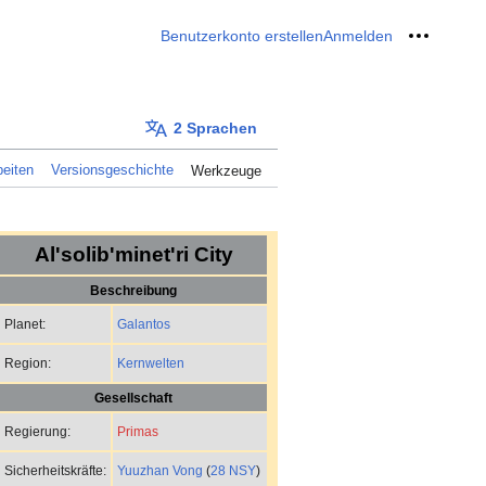
Benutzerkonto erstellen
Anmelden
Meine W
2 Sprachen
eiten
Versionsgeschichte
Werkzeuge
Al'solib'minet'ri City
Beschreibung
Galantos
Planet:
Kernwelten
Region:
Gesellschaft
Primas
Regierung:
Yuuzhan Vong
(
28 NSY
)
Sicherheitskräfte: