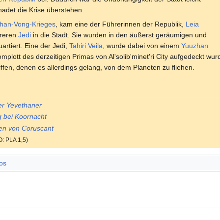
hadet die Krise überstehen.
han-Vong-Krieges
, kam eine der Führerinnen der Republik,
Leia
reren
Jedi
in die Stadt. Sie wurden in den äußerst geräumigen und
artiert. Eine der Jedi,
Tahiri Veila
, wurde dabei von einem
Yuuzhan
mplott des derzeitigen Primas von Al'solib'minet'ri City aufgedeckt w
fen, denen es allerdings gelang, von dem Planeten zu fliehen.
er Yevethaner
 bei Koornacht
en von Coruscant
O: PLA 1,5)
os