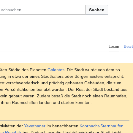
Suchen
Lesen
Bearb
ßten Städte des Planeten
Galantos
. Die Stadt wurde von dem so
lung in etwa der eines Stadthalters oder Bürgermeisters entspricht.
rst verschwenderisch und prächtig gebauten Gebäuden, die zum
 Persönlichkeiten benutzt wurden. Der Rest der Stadt bestand aus
Stein gebaut waren. Zudem besaß die Stadt noch einen Raumhafen,
 ihren Raumschiffen landen und starten konnten.
tivitäten der
Yevethaner
im benachbarten
Koornacht-Sternhaufen
n Republik
bei. Dadurch war die Unabhängigkeit der Stadt leicht