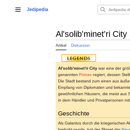
Zum
Inhalt
Jedipedia
Hauptmenü
springen
Al'solib'minet'ri City
Artikel
Diskussion
Al'solib'minet'ri City
war eine der grö
genannten
Primas
regiert, dessen Stel
Die Stadt bestand zum einen aus äuße
Empfang von Diplomaten und bekannten
gewöhnlichen Häusern, die meist aus 
in dem Händler und Privatpersonen mit
Geschichte
Als Galantos durch die kriegerischen Ak
bedroht wurde, trat der Planet der
Neue