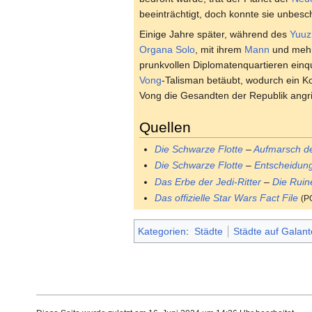
beeinträchtigt, doch konnte sie unbesc
Einige Jahre später, während des
Yuuz
Organa Solo
, mit ihrem
Mann
und meh
prunkvollen Diplomatenquartieren einqu
Vong
-Talisman betäubt, wodurch ein Ko
Vong die Gesandten der Republik angrif
Quellen
Die Schwarze Flotte
–
Aufmarsch d
Die Schwarze Flotte
–
Entscheidung
Das Erbe der Jedi-Ritter
–
Die Ruin
Das offizielle Star Wars Fact File
(P
Kategorien
:
Städte
Städte auf Galant