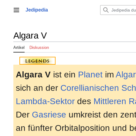
Zum
Inhalt
Jedipedia
Hauptmenü
springen
Algara V
Artikel
Diskussion
Algara V
ist ein
Planet
im
Alga
sich an der
Corellianischen Sch
Lambda-Sektor
des
Mittleren 
Der
Gasriese
umkreist den zen
an fünfter Orbitalposition und b