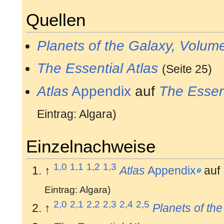
Quellen
Planets of the Galaxy, Volum
The Essential Atlas
(Seite 25)
Atlas
Appendix
auf
The Essent
Eintrag: Algara)
Einzelnachweise
1,0
1,1
1,2
1,3
↑
Atlas
Appendix
auf
Eintrag: Algara)
2,0
2,1
2,2
2,3
2,4
2,5
↑
Planets of th