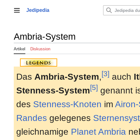
Zum
Inhalt
Jedipedia
Hauptmenü
springen
Ambria-System
Artikel
Diskussion
[3]
Das
Ambria-System
,
auch
I
[5]
Stenness-System
genannt is
des
Stenness-Knoten
im
Airon-
Randes
gelegenes
Sternensys
gleichnamige
Planet
Ambria
ne