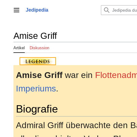
Zum
Inhalt
Jedipedia
Hauptmenü
springen
Amise Griff
Artikel
Diskussion
Amise Griff
war ein
Flottenadm
Imperiums
.
Biografie
Admiral Griff überwachte den 