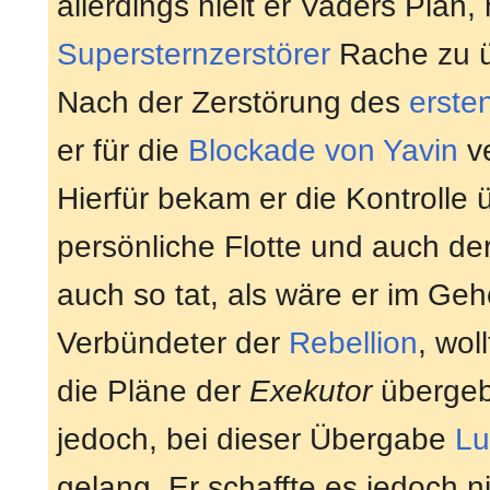
allerdings hielt er Vaders Plan,
Supersternzerstörer
Rache zu ü
Nach der Zerstörung des
erste
er für die
Blockade von Yavin
ve
Hierfür bekam er die Kontrolle
persönliche Flotte und auch de
auch so tat, als wäre er im Ge
Verbündeter der
Rebellion
, wol
die Pläne der
Exekutor
übergeb
jedoch, bei dieser Übergabe
Lu
gelang. Er schaffte es jedoch n