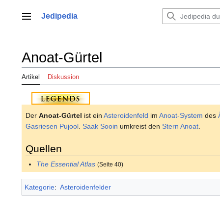
Zum
Inhalt
Jedipedia
Hauptmenü
springen
Anoat-Gürtel
Artikel
Diskussion
Der
Anoat-Gürtel
ist ein
Asteroidenfeld
im
Anoat-System
des
Gasriesen
Pujool
.
Saak Sooin
umkreist den
Stern
Anoat
.
Quellen
The Essential Atlas
(Seite 40)
Kategorie
:
Asteroidenfelder