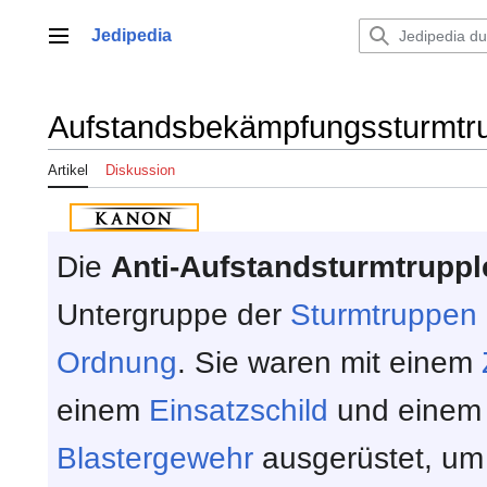
Zum
Inhalt
Jedipedia
Hauptmenü
springen
Aufstandsbekämpfungssturmtru
Artikel
Diskussion
Die
Anti-Aufstandsturmtruppl
Untergruppe der
Sturmtruppen
Ordnung
. Sie waren mit einem
einem
Einsatzschild
und eine
Blastergewehr
ausgerüstet, um 