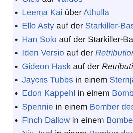
Leema Kai
über
Athulla
Ello Asty
auf der
Starkiller-Ba
Han Solo
auf der Starkiller-Ba
Iden Versio
auf der
Retributio
Gideon Hask
auf der
Retribut
Jaycris Tubbs
in einem
Sternj
Edon Kappehl
in einem
Bomb
Spennie
in einem
Bomber des
Finch Dallow
in einem
Bomber