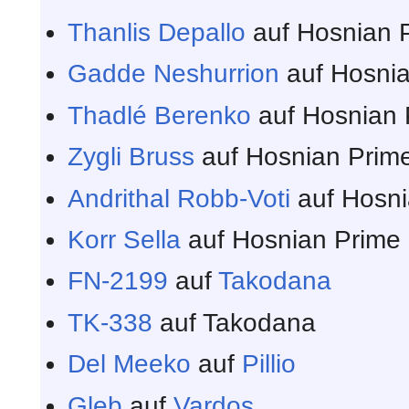
Thanlis Depallo
auf Hosnian 
Gadde Neshurrion
auf Hosni
Thadlé Berenko
auf Hosnian 
Zygli Bruss
auf Hosnian Prim
Andrithal Robb-Voti
auf Hosni
Korr Sella
auf Hosnian Prime
FN-2199
auf
Takodana
TK-338
auf Takodana
Del Meeko
auf
Pillio
Gleb
auf
Vardos