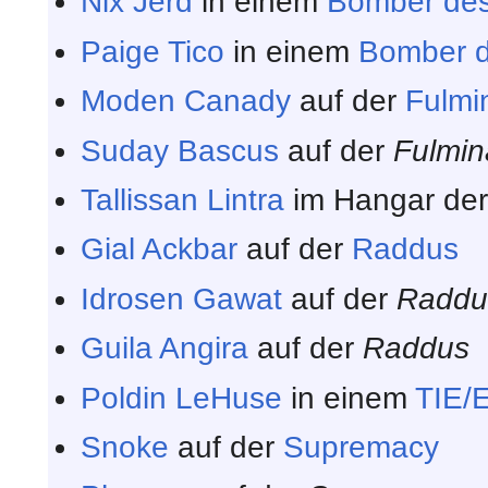
Nix Jerd
in einem
Bomber des
Paige Tico
in einem
Bomber d
Moden Canady
auf der
Fulmin
Suday Bascus
auf der
Fulmin
Tallissan Lintra
im Hangar de
Gial Ackbar
auf der
Raddus
Idrosen Gawat
auf der
Raddu
Guila Angira
auf der
Raddus
Poldin LeHuse
in einem
TIE/
Snoke
auf der
Supremacy