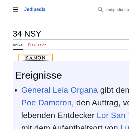
Zum
Inhalt
Jedipedia
Hauptmenü
springen
34 NSY
Artikel
Diskussion
Ereignisse
General
Leia Organa
gibt d
Poe Dameron
, den Auftrag, 
lebenden Entdecker
Lor San 
mit dem Aufenthaltsort von
Lu