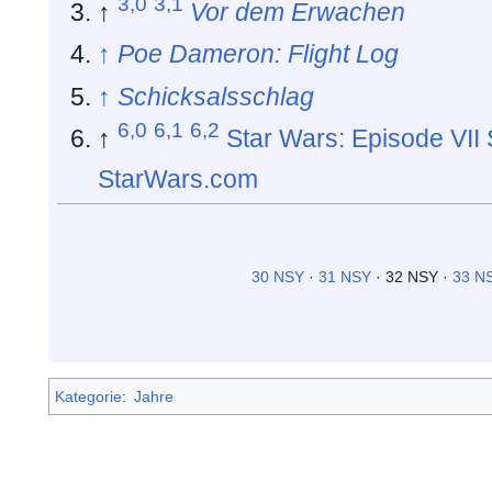
3,0
3,1
↑
Vor dem Erwachen
↑
Poe Dameron: Flight Log
↑
Schicksalsschlag
6,0
6,1
6,2
↑
Star Wars: Episode VII
StarWars.com
30 NSY
·
31 NSY
· 32 NSY ·
33 N
Kategorie
:
Jahre