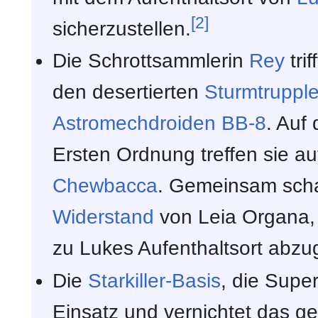
[2]
sicherzustellen.
Die Schrottsammlerin
Rey
trif
den desertierten
Sturmtrupple
Astromechdroiden
BB-8
. Auf 
Ersten Ordnung treffen sie a
Chewbacca
. Gemeinsam scha
Widerstand
von Leia Organa, 
zu Lukes Aufenthaltsort abz
Die
Starkiller-Basis
, die Supe
Einsatz und vernichtet das 