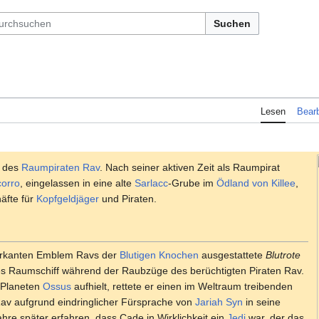
Suchen
Lesen
Bearb
des
Raumpiraten
Rav
. Nach seiner aktiven Zeit als Raumpirat
orro
, eingelassen in eine alte
Sarlacc
-Grube im
Ödland von Killee
,
häfte für
Kopfgeldjäger
und Piraten.
arkanten Emblem Ravs der
Blutigen Knochen
ausgestattete
Blutrote
hes Raumschiff während der Raubzüge des berüchtigten Piraten Rav.
Planeten
Ossus
aufhielt, rettete er einen im Weltraum treibenden
Rav aufgrund eindringlicher Fürsprache von
Jariah Syn
in seine
ahre später erfahren, dass Cade in Wirklichkeit ein
Jedi
war, der das