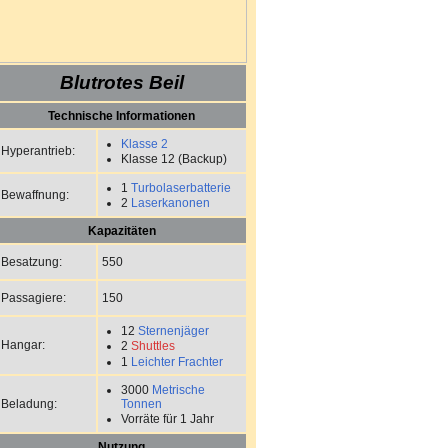
Blutrotes Beil
Technische Informationen
Klasse 2
Hyperantrieb:
Klasse 12 (Backup)
1
Turbolaserbatterie
Bewaffnung:
2
Laserkanonen
Kapazitäten
550
Besatzung:
150
Passagiere:
12
Sternenjäger
Hangar:
2
Shuttles
1
Leichter Frachter
3000
Metrische
Beladung:
Tonnen
Vorräte für 1 Jahr
Nutzung