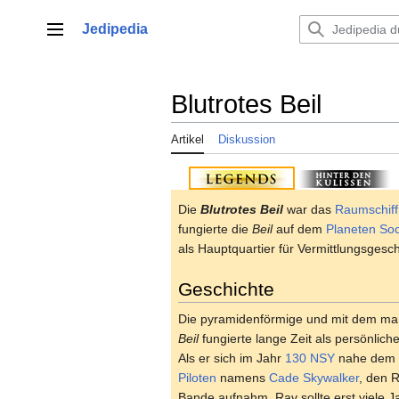
Zum
Inhalt
Jedipedia
Hauptmenü
springen
Blutrotes Beil
Artikel
Diskussion
Die
Blutrotes Beil
war das
Raumschiff
fungierte die
Beil
auf dem
Planeten
Soc
als Hauptquartier für Vermittlungsgesc
Geschichte
Die pyramidenförmige und mit dem m
Beil
fungierte lange Zeit als persönlic
Als er sich im Jahr
130 NSY
nahe dem 
Piloten
namens
Cade Skywalker
, den 
Bande aufnahm. Rav sollte erst viele J