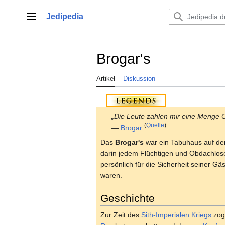
Zum
Inhalt
Jedipedia
Hauptmenü
springen
Brogar's
Artikel
Diskussion
„Die Leute zahlen mir eine Menge C
(
Quelle
)
—
Brogar
Das
Brogar's
war ein Tabuhaus auf d
darin jedem Flüchtigen und Obdachlose
persönlich für die Sicherheit seiner Gä
waren.
Geschichte
Zur Zeit des
Sith-Imperialen Kriegs
zog