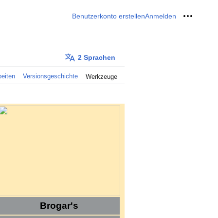
Benutzerkonto erstellen
Anmelden
Meine W
2 Sprachen
eiten
Versionsgeschichte
Werkzeuge
Brogar's