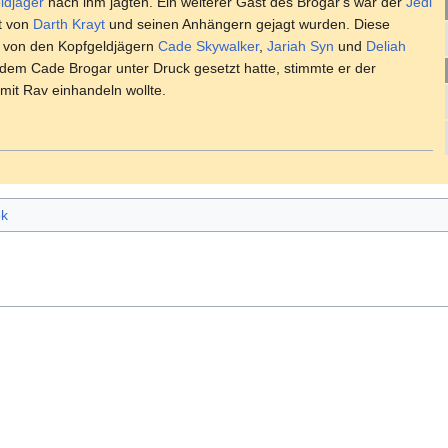
ldjäger
nach ihm jagten. Ein weiterer Gast des Brogar's war der
Jedi
it von
Darth Krayt
und seinen Anhängern gejagt wurden. Diese
von den Kopfgeldjägern
Cade Skywalker
,
Jariah Syn
und
Deliah
em Cade Brogar unter Druck gesetzt hatte, stimmte er der
 mit Rav einhandeln wollte.
ok