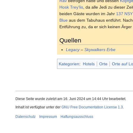
Rav
betrogen hatte und dessen
Kopfge
Hosk Trey'lis
, da alle Jedi zu dieser Ze
beiden Gäste wurden im Jahr
137 NSY
Blue
aus dem Tabuhaus entführt. Nachd
Entführung zu, da er sich keinen Ärger
Quellen
Legacy
–
Skywalkers Erbe
Kategorien
:
Hotels
Orte
Orte auf L
Diese Seite wurde zuletzt am 16. Juni 2024 um 14:44 Uhr bearbeitet.
Inhalt ist verfügbar unter der
GNU Free Documentation License 1.3
.
Datenschutz
Impressum
Haftungsausschluss