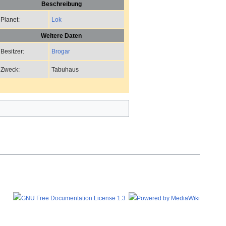
Beschreibung
Lok
Planet:
Weitere Daten
Brogar
Besitzer:
Tabuhaus
Zweck: