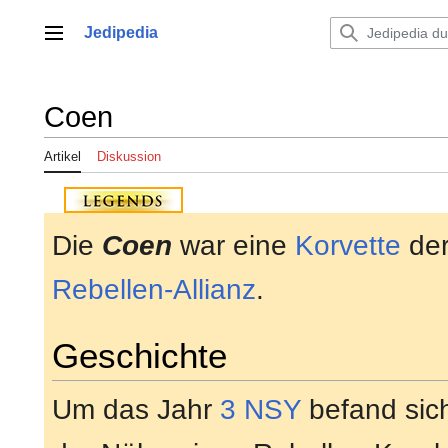
Zum
Inhalt
Jedipedia
Hauptmenü
springen
Coen
Artikel
Diskussion
Die
Coen
war eine
Korvette
de
Rebellen-Allianz
.
Geschichte
Um das Jahr
3 NSY
befand sich