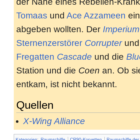
der Nähe eines Rebellen-Kran
Tomaas
und
Ace Azzameen
ei
abgeben wollten. Der
Imperium 
Sternenzerstörer
Corrupter
und 
Fregatten
Cascade
und die
Bl
Station und die
Coen
an. Ob sie
entkam, ist nicht bekannt.
Quellen
X-Wing Alliance
Kategorien
:
Raumschiffe
CR90-Korvetten
Raumschiffe der 