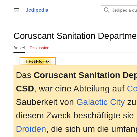
Zum
Inhalt
Jedipedia
Hauptmenü
springen
Coruscant Sanitation Departme
Artikel
Diskussion
Das
Coruscant Sanitation De
CSD
, war eine Abteilung auf
Co
Sauberkeit von
Galactic City
zu
diesem Zweck beschäftigte sie 
Droiden
, die sich um die umfan