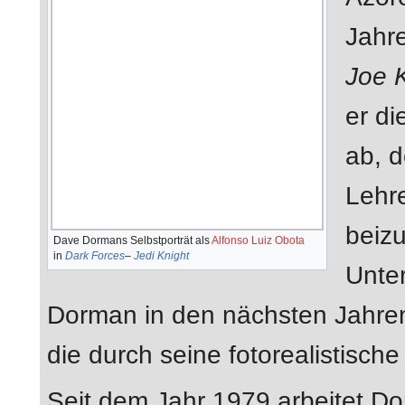
Jahre
Joe K
er di
ab, d
Lehre
beizu
Dave Dormans Selbstporträt als
Alfonso Luiz Obota
in
Dark Forces
–
Jedi Knight
Unter
Dorman in den nächsten Jahren 
die durch seine fotorealistisch
Seit dem Jahr 1979 arbeitet Dorm