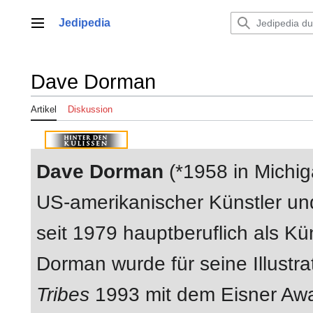
Zum
Inhalt
Jedipedia
Hauptmenü
springen
Dave Dorman
Artikel
Diskussion
Dave Dorman
(*1958 in Michig
US-amerikanischer Künstler und 
seit 1979 hauptberuflich als Kün
Dorman wurde für seine Illustr
Tribes
1993 mit dem Eisner Aw