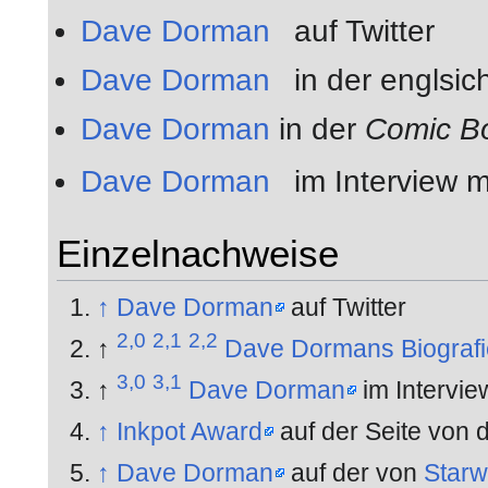
Dave Dorman
auf Twitter
Dave Dorman
in der englsic
Dave Dorman
in der
Comic B
Dave Dorman
im Interview mi
Einzelnachweise
↑
Dave Dorman
auf Twitter
2,0
2,1
2,2
↑
Dave Dormans Biografi
3,0
3,1
↑
Dave Dorman
im Interview
↑
Inkpot Award
auf der Seite von 
↑
Dave Dorman
auf der von
Star