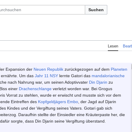
Suchen
Lesen
Bearb
 der Expansion der
Neuen Republik
zurückgezogen auf dem
Planeten
n ernährte. Um das
Jahr
11 NSY
lernte Gatori das
mandalorianische
che nach Nahrung war, um seinen Adoptivvater
Din Djarin
zu
Biss einer
Drachenschlange
verletzt worden war. Bei Grogus
is Vorrat zu stehlen, wurde er erwischt und musste sich vor dem
gende Eintreffen des
Kopfgeldjägers
Embo
, der Jagd auf Djarin
des Kindes und der Vergiftung seines Vaters. Gotari gab sich
terzog. Daraufhin stellte der Einsiedler eine Kräuterpaste her, die
afür sorgte, dass Din Djarin seine Vergiftung überstand.