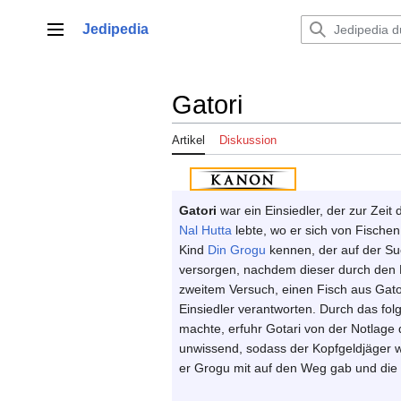
Zum
Inhalt
Jedipedia
Hauptmenü
springen
Gatori
Artikel
Diskussion
Gatori
war ein Einsiedler, der zur Zeit
Nal Hutta
lebte, wo er sich von Fische
Kind
Din Grogu
kennen, der auf der Su
versorgen, nachdem dieser durch den 
zweitem Versuch, einen Fisch aus Gator
Einsiedler verantworten. Durch das fol
machte, erfuhr Gotari von der Notlage 
unwissend, sodass der Kopfgeldjäger wei
er Grogu mit auf den Weg gab und die d