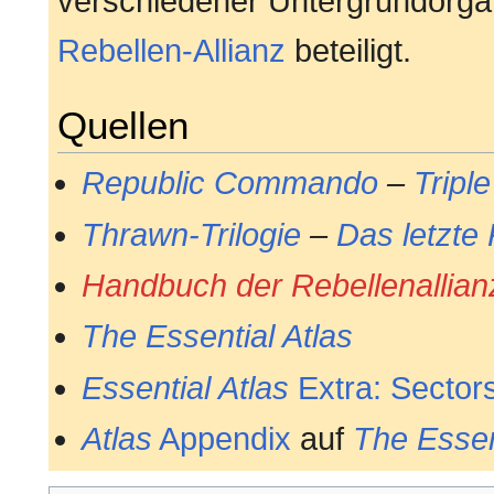
verschiedener Untergrundorgan
Rebellen-Allianz
beteiligt.
Quellen
Republic Commando
–
Tripl
Thrawn-Trilogie
–
Das letzt
Handbuch der Rebellenallian
The Essential Atlas
Essential Atlas
Extra: Sector
Atlas
Appendix
auf
The Essen