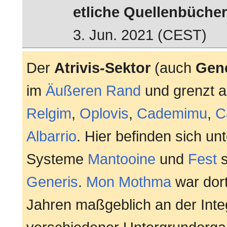
etliche Quellenbücher
3. Jun. 2021 (CEST)
Der
Atrivis-Sektor
(auch
Gene
im
Äußeren Rand
und grenzt a
Relgim
,
Oplovis
,
Cademimu
,
C
Albarrio
. Hier befinden sich un
Systeme
Mantooine
und
Fest
s
Generis
.
Mon Mothma
war dort
Jahren maßgeblich an der Inte