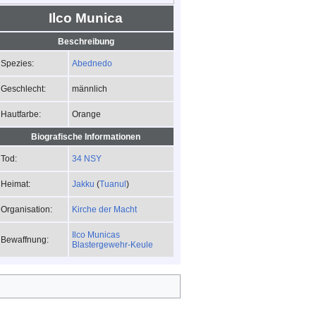
Ilco Munica
Beschreibung
Abednedo
Spezies:
männlich
Geschlecht:
Orange
Hautfarbe:
Biografische Informationen
34 NSY
Tod:
Jakku
(
Tuanul
)
Heimat:
Kirche der Macht
Organisation:
Ilco Municas
Bewaffnung:
Blastergewehr-Keule