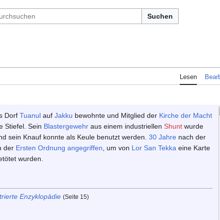
Suchen
Lesen
Bearb
as Dorf
Tuanul
auf
Jakku
bewohnte und Mitglied der
Kirche der Macht
e Stiefel. Sein
Blastergewehr
aus einem industriellen
Shunt
wurde
nd sein Knauf konnte als Keule benutzt werden.
30 Jahre
nach der
n der
Ersten Ordnung
angegriffen
, um von
Lor San Tekka
eine Karte
etötet wurden.
trierte Enzyklopädie
(Seite 15)