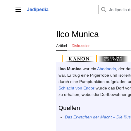
Zum
Inhalt
Jedipedia
Hauptmenü
springen
Ilco Munica
Artikel
Diskussion
Ilco Munica
war ein
Abednedo
, der d
war. Er trug eine Pilgerrobe und isoliert
durch eine Pumpfunktion aufgeladen u
Schlacht von Endor
wurde das Dorf vo
zu erhalten, wobei die Dorfbewohner g
Quellen
Das Erwachen der Macht – Die illus