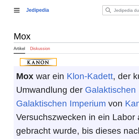
Zum
Inhalt
Jedipedia
Hauptmenü
springen
Mox
Artikel
Diskussion
Mox
war ein
Klon-Kadett
, der 
Umwandlung der
Galaktischen
Galaktischen Imperium
von
Ka
Versuchszwecken in ein Labor
gebracht wurde, bis dieses nac