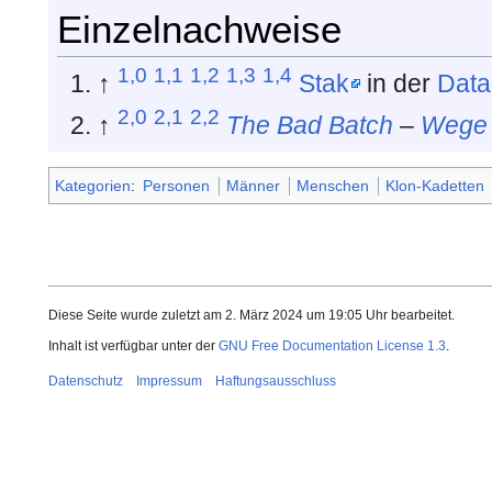
Einzelnachweise
1,0
1,1
1,2
1,3
1,4
↑
Stak
in der
Dat
2,0
2,1
2,2
↑
The Bad Batch
–
Wege 
Kategorien
:
Personen
Männer
Menschen
Klon-Kadetten
Diese Seite wurde zuletzt am 2. März 2024 um 19:05 Uhr bearbeitet.
Inhalt ist verfügbar unter der
GNU Free Documentation License 1.3
.
Datenschutz
Impressum
Haftungsausschluss