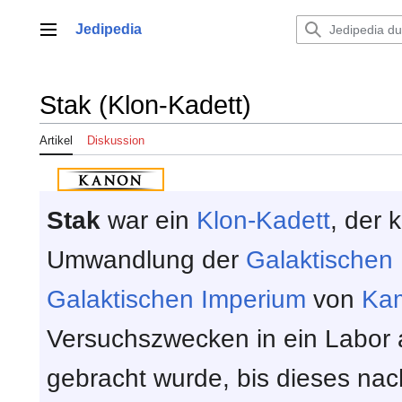
Zum
Inhalt
Jedipedia
Hauptmenü
springen
Stak (Klon-Kadett)
Artikel
Diskussion
Stak
war ein
Klon-Kadett
, der 
Umwandlung der
Galaktischen
Galaktischen Imperium
von
Ka
Versuchszwecken in ein Labor
gebracht wurde, bis dieses nac