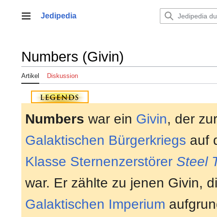
Zum
Inhalt
Jedipedia
Hauptmenü
springen
Numbers (Givin)
Artikel
Diskussion
Numbers
war ein
Givin
, der zu
Galaktischen Bürgerkriegs
auf
Klasse
Sternenzerstörer
Steel 
war. Er zählte zu jenen Givin, 
Galaktischen Imperium
aufgrund