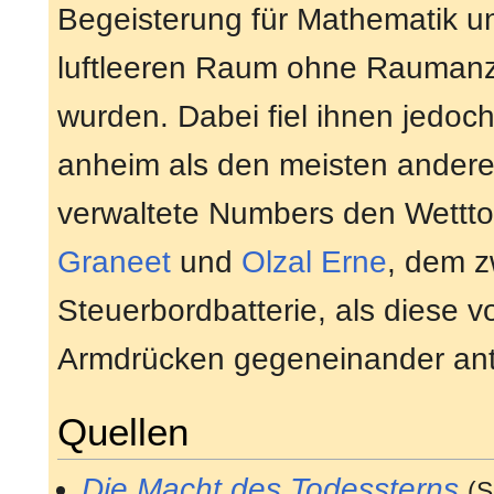
Begeisterung für Mathematik und
luftleeren Raum ohne Raumanzu
wurden. Dabei fiel ihnen jedo
anheim als den meisten andere
verwaltete Numbers den Wetttop
Graneet
und
Olzal Erne
, dem z
Steuerbordbatterie, als diese v
Armdrücken gegeneinander ant
Quellen
Die Macht des Todessterns
(S