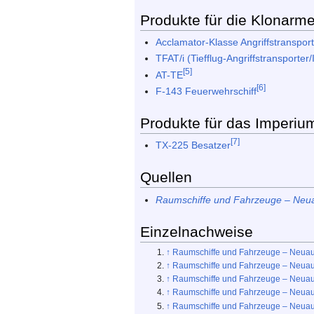
Produkte für die Klonarm
Acclamator-Klasse Angriffstranspor
TFAT/i (Tiefflug-Angriffstransporter/
[5]
AT-TE
[6]
F-143 Feuerwehrschiff
Produkte für das Imperiu
[7]
TX-225 Besatzer
Quellen
Raumschiffe und Fahrzeuge – Ne
Einzelnachweise
↑
Raumschiffe und Fahrzeuge – Neua
↑
Raumschiffe und Fahrzeuge – Neua
↑
Raumschiffe und Fahrzeuge – Neua
↑
Raumschiffe und Fahrzeuge – Neua
↑
Raumschiffe und Fahrzeuge – Neua