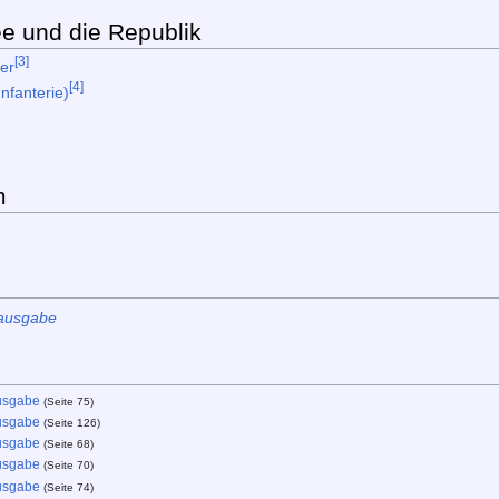
ee und die Republik
[3]
ter
[4]
Infanterie)
m
uausgabe
usgabe
(Seite 75)
usgabe
(Seite 126)
usgabe
(Seite 68)
usgabe
(Seite 70)
usgabe
(Seite 74)