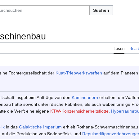
Suchen
schinenbau
Lesen
Bearb
ine Tochtergesellschaft der
Kuat-Triebwerkswerften
auf dem Planete
ellschaft insgeheim Aufträge von den
Kaminoanern
erhalten, um Waffen
bau hatte sowohl unterirdische Fabriken, als auch wabenförmige Prod
tte die Werft eine eigene
KTW-Konzernsicherheitsflotte
.
Hyperraumrou
lik
in das
Galaktische Imperium
erhielt Rothana-Schwermaschinenbau w
an auf die Produktion von Bodeneffekt- und
Repulsorliftpanzerfahrzeuge