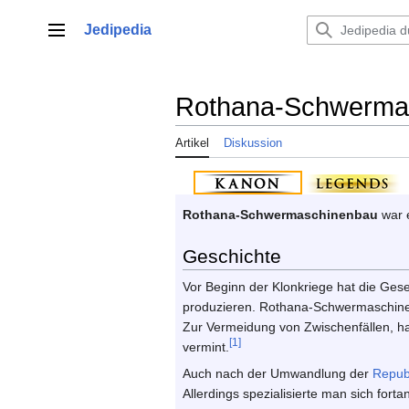
Zum
Inhalt
Jedipedia
Hauptmenü
springen
Rothana-Schwerma
Artikel
Diskussion
Rothana-Schwermaschinenbau
war e
Geschichte
Vor Beginn der Klonkriege hat die Ges
produzieren. Rothana-Schwermaschinen
Zur Vermeidung von Zwischenfällen, ha
[1]
vermint.
Auch nach der Umwandlung der
Repub
Allerdings spezialisierte man sich fort