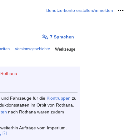
Benutzerkonto erstellen
Anmelden
Meine W
7 Sprachen
eiten
Versionsgeschichte
Werkzeuge
n
Rothana
.
 und Fahrzeuge für die
Klontruppen
zu
uktionsstätten im Orbit von Rothana.
ten
nach Rothana waren zudem
eiterhin Aufträge vom Imperium.
[2]
n
.