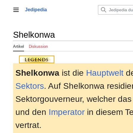
Zum
Inhalt
Jedipedia
Hauptmenü
springen
Shelkonwa
Artikel
Diskussion
Shelkonwa
ist die
Hauptwelt
d
Sektors
. Auf Shelkonwa residie
Sektorgouverneur, welcher da
und den
Imperator
in diesem Te
vertrat.