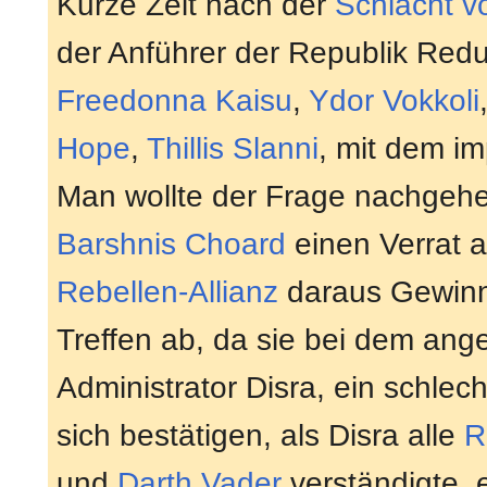
Kurze Zeit nach der
Schlacht v
der Anführer der Republik Red
Freedonna Kaisu
,
Ydor Vokkoli
Hope
,
Thillis Slanni
, mit dem i
Man wollte der Frage nachgehe
Barshnis Choard
einen Verrat 
Rebellen-Allianz
daraus Gewinn
Treffen ab, da sie bei dem ang
Administrator Disra, ein schlec
sich bestätigen, als Disra alle
R
und
Darth Vader
verständigte, 