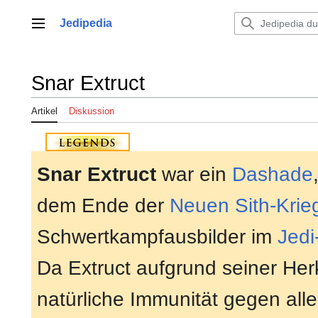
Zum
Inhalt
Jedipedia
Hauptmenü
springen
Snar Extruct
Artikel
Diskussion
Snar Extruct
war ein
Dashade
dem Ende der
Neuen Sith-Krie
Schwertkampfausbilder im
Jedi
Da Extruct aufgrund seiner Her
natürliche Immunität gegen alle