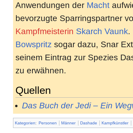
Anwendungen der
Macht
aufwie
bevorzugte Sparringspartner v
Kampfmeisterin
Skarch Vaunk
.
Bowspritz
sogar dazu, Snar Ext
seinem Eintrag zur Spezies D
zu erwähnen.
Quellen
Das Buch der Jedi – Ein Wegw
Kategorien
:
Personen
Männer
Dashade
Kampfkünstler