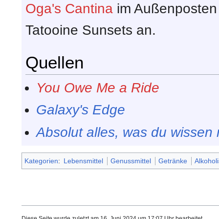
Oga's Cantina
im Außenposte
Tatooine Sunsets an.
Quellen
You Owe Me a Ride
Galaxy's Edge
Absolut alles, was du wissen
Kategorien
:
Lebensmittel
Genussmittel
Getränke
Alkohol
Diese Seite wurde zuletzt am 16. Juni 2024 um 17:07 Uhr bearbeitet.