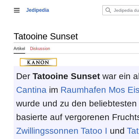
Zum
Inhalt
Jedipedia
Hauptmenü
springen
Tatooine Sunset
Artikel
Diskussion
Der
Tatooine Sunset
war ein a
Cantina
im
Raumhafen
Mos Eis
wurde und zu den beliebtesten
basierte auf vergorenen Frucht
Zwillingssonnen
Tatoo I
und
Tat