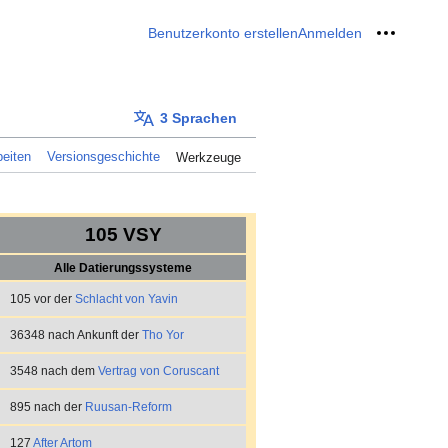
Benutzerkonto erstellen
Anmelden
Meine W
3 Sprachen
eiten
Versionsgeschichte
Werkzeuge
105 VSY
Alle Datierungssysteme
105 vor der
Schlacht von Yavin
36348 nach Ankunft der
Tho Yor
3548 nach dem
Vertrag von Coruscant
895 nach der
Ruusan-Reform
127
After Artom