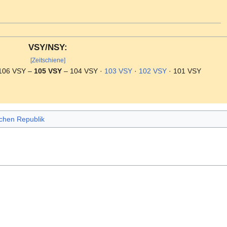
VSY/NSY:
[Zeitschiene]
106 VSY –
105 VSY
– 104 VSY ·
103 VSY
·
102 VSY
· 101 VSY
schen Republik