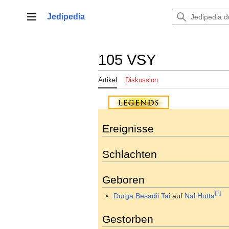
Zum
Inhalt
Jedipedia
Hauptmenü
springen
105 VSY
Artikel
Diskussion
Ereignisse
Schlachten
Geboren
[1]
Durga Besadii Tai
auf
Nal Hutta
Gestorben