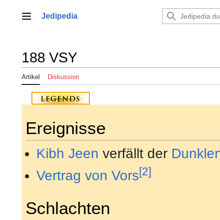
Zum
Inhalt
Jedipedia
Hauptmenü
springen
188 VSY
Artikel
Diskussion
Ereignisse
Kibh Jeen
verfällt der
Dunklen
[2]
Vertrag von Vors
Schlachten