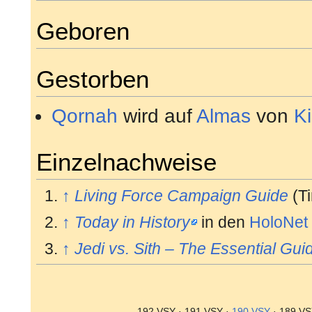
Geboren
Gestorben
Qornah
wird auf
Almas
von
K
Einzelnachweise
↑
Living Force Campaign Guide
(Ti
↑
Today in History
in den
HoloNet
↑
Jedi vs. Sith – The Essential Gui
192 VSY · 191 VSY ·
190 VSY
· 189 V