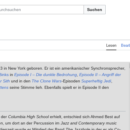
Suchen
Lesen
Bearb
 in New York geboren. Er ist ein amerikanischer Synchronsprecher,
Binks
in
Episode I – Die dunkle Bedrohung
,
Episode II – Angriff der
r Sith
und in den
The Clone Wars
-Episoden
Superheftig Jedi
,
ttens
seine Stimme lieh. Ebenfalls spielt er in Episode II den
 der
Columbia High School
erhielt, entschied sich Ahmed Best auf
n, um dort an der Percussion im
Jazz and Contemporary music
dienzeit wurde er Mitglied der Band
The Jazzhole
in der er als Co-