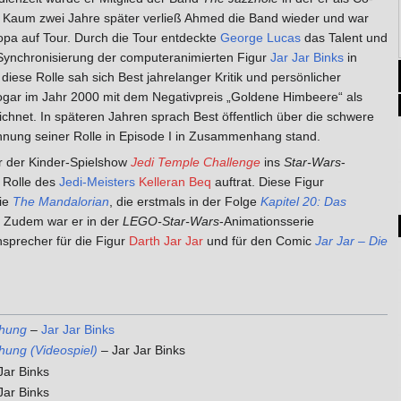
. Kaum zwei Jahre später verließ Ahmed die Band wieder und war
opa auf Tour. Durch die Tour entdeckte
George Lucas
das Talent und
d Synchronisierung der computeranimierten Figur
Jar Jar Binks
in
 diese Rolle sah sich Best jahrelanger Kritik und persönlicher
gar im Jahr 2000 mit dem Negativpreis „Goldene Himbeere“ als
chnet. In späteren Jahren sprach Best öffentlich über die schwere
ehnung seiner Rolle in Episode I in Zusammenhang stand.
r der Kinder-Spielshow
Jedi Temple Challenge
ins
Star-Wars
-
r Rolle des
Jedi-Meisters
Kelleran Beq
auftrat. Diese Figur
ie
The Mandalorian
, die erstmals in der Folge
Kapitel 20: Das
 Zudem war er in der
LEGO-Star-Wars
-Animationsserie
sprecher für die Figur
Darth Jar Jar
und für den Comic
Jar Jar – Die
ohung
–
Jar Jar Binks
hung (Videospiel)
– Jar Jar Binks
Jar Binks
Jar Binks