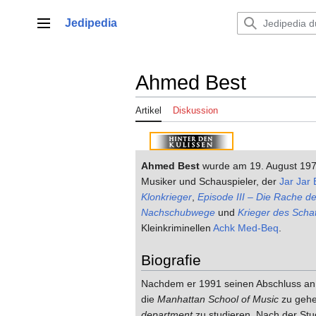
Zum
Inhalt
Jedipedia
Hauptmenü
springen
Ahmed Best
Artikel
Diskussion
Ahmed Best
wurde am 19. August 1973
Musiker und Schauspieler, der
Jar Jar 
Klonkrieger
,
Episode III – Die Rache de
Nachschubwege
und
Krieger des Scha
Kleinkriminellen
Achk Med-Beq
.
Biografie
Nachdem er 1991 seinen Abschluss an
die
Manhattan School of Music
zu gehe
department
zu studieren. Nach der Stu