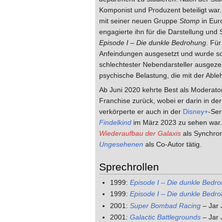
Komponist und Produzent beteiligt war
mit seiner neuen Gruppe
Stomp
in Eur
engagierte ihn für die Darstellung un
Episode I – Die dunkle Bedrohung
. Für
Anfeindungen ausgesetzt und wurde so
schlechtester Nebendarsteller ausgezei
psychische Belastung, die mit der Abl
Ab Juni 2020 kehrte Best als Moderato
Franchise zurück, wobei er darin in de
verkörperte er auch in der
Disney+
-Ser
Findelkind
im März 2023 zu sehen war.
Wiederaufbau der Galaxis
als Synchron
Ungesehenen
als Co-Autor tätig.
Sprechrollen
1999:
Episode I – Die dunkle Bedr
1999:
Episode I – Die dunkle Bedro
2001:
Super Bombad Racing
– Jar 
2001:
Galactic Battlegrounds
– Jar 