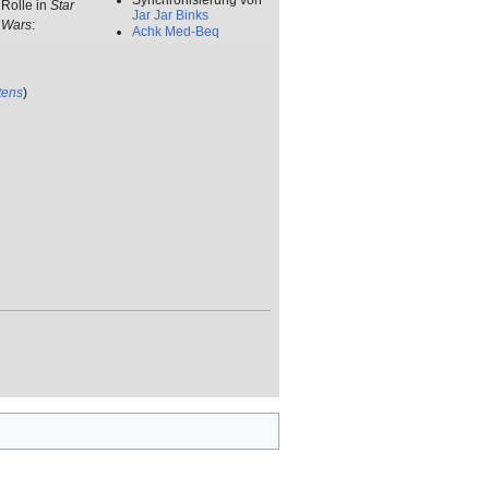
Rolle in
Star
Jar Jar Binks
Wars
:
Achk Med-Beq
tens
)