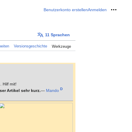
Benutzerkonto erstellen
Anmelden
Meine W
11 Sprachen
eiten
Versionsgeschichte
Werkzeuge
 Hilf mit!
D
er Artikel sehr kurz.
—
Mando