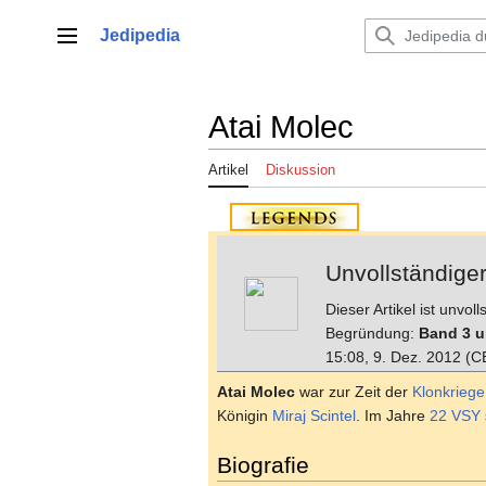
Zum
Inhalt
Jedipedia
Hauptmenü
springen
Atai Molec
Artikel
Diskussion
Unvollständiger
Dieser Artikel ist unvo
Begründung:
Band 3 un
15:08, 9. Dez. 2012 (C
Atai Molec
war zur Zeit der
Klonkriege
Königin
Miraj Scintel
. Im Jahre
22 VSY
Biografie