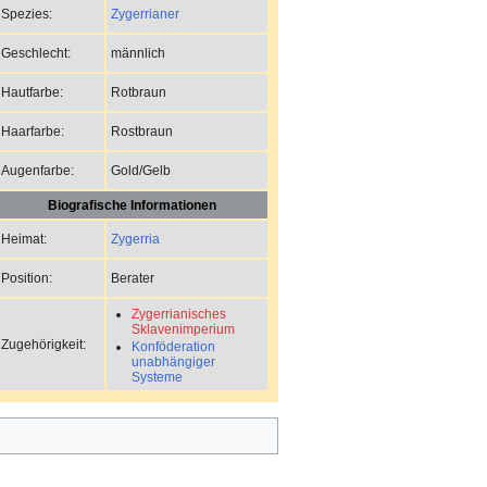
Zygerrianer
Spezies:
männlich
Geschlecht:
Rotbraun
Hautfarbe:
Rostbraun
Haarfarbe:
Gold/Gelb
Augenfarbe:
Biografische Informationen
Zygerria
Heimat:
Berater
Position:
Zygerrianisches
Sklavenimperium
Zugehörigkeit:
Konföderation
unabhängiger
Systeme