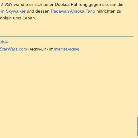
l. 22 VSY wandte er sich unter Dookus Führung gegen sie, um die
in Skywalker
und dessen
Padawan
Ahsoka Tano
hinrichten zu
Königin ums Leben.
ublik
StarWars.com
(Archiv-Link im
Internet Archiv
)