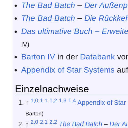
The Bad Batch
–
Der Außenp
The Bad Batch
–
Die Rückke
Das ultimative Buch – Erweiter
IV)
Barton IV
in der
Databank
vo
Appendix of Star Systems
au
Einzelnachweise
1,0
1,1
1,2
1,3
1,4
↑
Appendix of Star
Barton)
2,0
2,1
2,2
↑
The Bad Batch
–
Der A