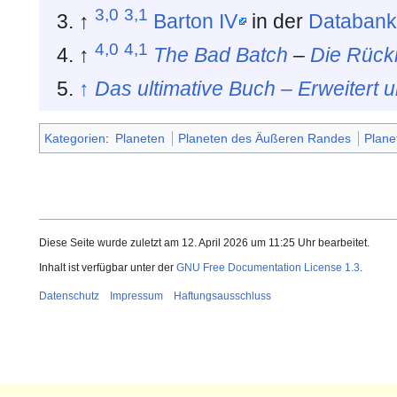
3,0
3,1
↑
Barton IV
in der
Databan
4,0
4,1
↑
The Bad Batch
–
Die Rück
↑
Das ultimative Buch – Erweitert u
Kategorien
:
Planeten
Planeten des Äußeren Randes
Plane
Diese Seite wurde zuletzt am 12. April 2026 um 11:25 Uhr bearbeitet.
Inhalt ist verfügbar unter der
GNU Free Documentation License 1.3
.
Datenschutz
Impressum
Haftungsausschluss