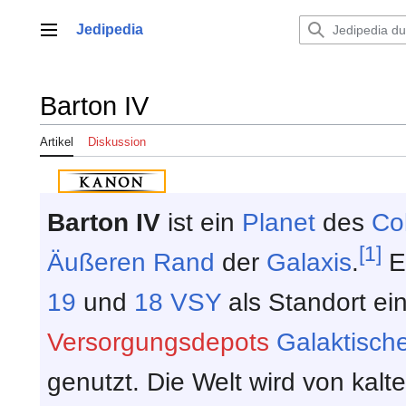
Zum
Inhalt
Jedipedia
Hauptmenü
springen
Barton IV
Artikel
Diskussion
Barton IV
ist ein
Planet
des
Co
[1]
Äußeren Rand
der
Galaxis
.
E
19
und
18 VSY
als Standort ei
Versorgungsdepots
Galaktisch
genutzt. Die Welt wird von kalt