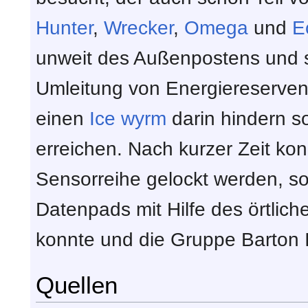
Hunter
,
Wrecker
,
Omega
und
E
unweit des Außenpostens und sch
Umleitung von Energiereserven
einen
Ice wyrm
darin hindern s
erreichen. Nach kurzer Zeit ko
Sensorreihe gelockt werden, s
Datenpads mit Hilfe des örtli
konnte und die Gruppe Barton I
Quellen