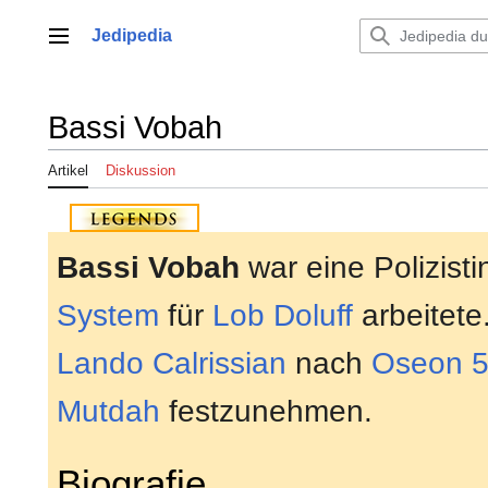
Zum
Inhalt
Jedipedia
Hauptmenü
springen
Bassi Vobah
Artikel
Diskussion
Bassi Vobah
war eine Polizisti
System
für
Lob Doluff
arbeitete.
Lando Calrissian
nach
Oseon 
Mutdah
festzunehmen.
Biografie