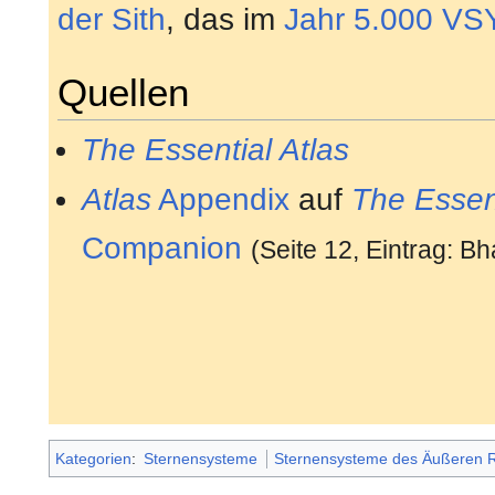
der Sith
, das im
Jahr
5.000 VS
Quellen
The Essential Atlas
Atlas
Appendix
auf
The Essent
Companion
(Seite 12, Eintrag: B
Kategorien
:
Sternensysteme
Sternensysteme des Äußeren 