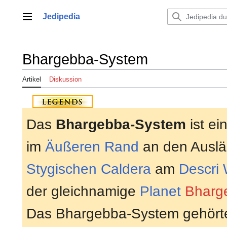
Zum
Inhalt
Jedipedia
Hauptmenü
springen
Bhargebba-System
Artikel
Diskussion
Das
Bhargebba-System
ist ei
im
Äußeren Rand
an den Auslä
Stygischen Caldera
am
Descri 
der gleichnamige
Planet
Bharg
Das Bhargebba-System gehör