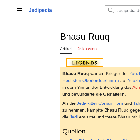
Zum
Inhalt
Jedipedia
Hauptmenü
springen
Bhasu Ruuq
Artikel
Diskussion
Bhasu Ruuq
war ein Krieger der
Yuuz
Höchsten Oberlords
Shimrra
auf
Yuuzh
in dem Yim an der Entwicklung des
Ach
und bewunderte die Gestalterin.
Als die
Jedi-Ritter
Corran Horn
und
Tah
zu nehmen, kämpfte Bhasu Ruuq gegen d
die
Jedi
erwartet und tötete Bhasu mit 
Quellen