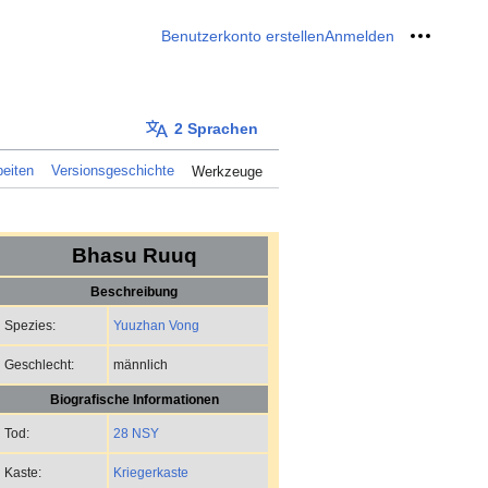
Benutzerkonto erstellen
Anmelden
Meine W
2 Sprachen
eiten
Versionsgeschichte
Werkzeuge
Bhasu Ruuq
Beschreibung
Yuuzhan Vong
Spezies:
männlich
Geschlecht:
Biografische Informationen
28 NSY
Tod:
Kriegerkaste
Kaste: