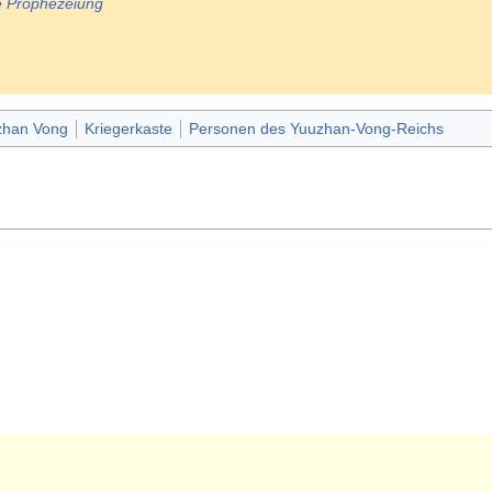
te Prophezeiung
zhan Vong
Kriegerkaste
Personen des Yuuzhan-Vong-Reichs