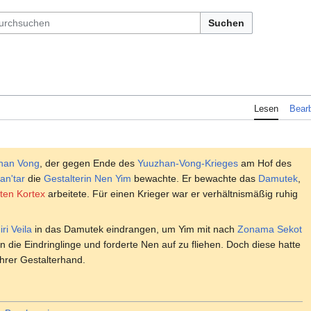
Suchen
Lesen
Bearb
han Vong
, der gegen Ende des
Yuuzhan-Vong-Krieges
am Hof des
an'tar
die
Gestalterin
Nen Yim
bewachte. Er bewachte das
Damutek
,
ten Kortex
arbeitete. Für einen Krieger war er verhältnismäßig ruhig
iri Veila
in das Damutek eindrangen, um Yim mit nach
Zonama Sekot
ie Eindringlinge und forderte Nen auf zu fliehen. Doch diese hatte
ihrer Gestalterhand.