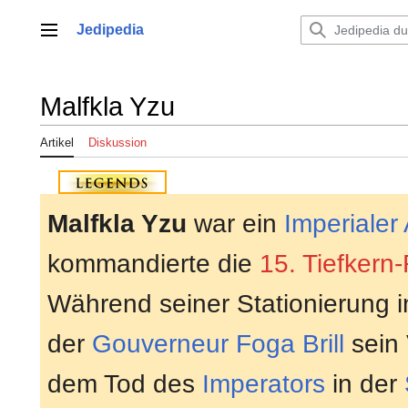
Zum
Inhalt
Jedipedia
Hauptmenü
springen
Malfkla Yzu
Artikel
Diskussion
Malfkla Yzu
war ein
Imperialer
kommandierte die
15. Tiefkern-
Während seiner Stationierung 
der
Gouverneur
Foga Brill
sein 
dem Tod des
Imperators
in der