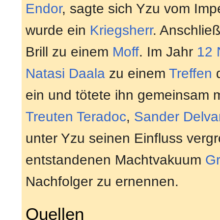
Endor
, sagte sich Yzu vom Imp
wurde ein
Kriegsherr
. Anschlie
Brill zu einem
Moff
. Im Jahr
12
Natasi Daala
zu einem
Treffen
d
ein und tötete ihn gemeinsam 
Treuten Teradoc
,
Sander Delva
unter Yzu seinen Einfluss vergr
entstandenen Machtvakuum
Gr
Nachfolger zu ernennen.
Quellen