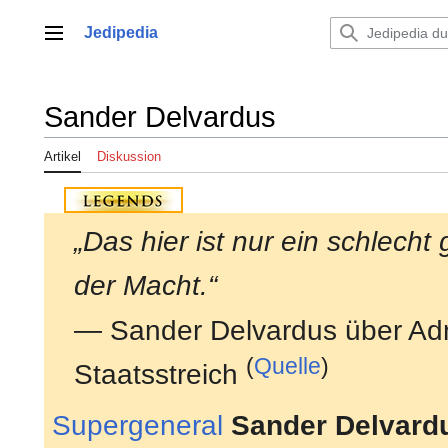
Zum
Inhalt
Jedipedia
Hauptmenü
springen
Sander Delvardus
Artikel
Diskussion
„Das hier ist nur ein schlecht 
der Macht.“
— Sander Delvardus über Adm
(
Quelle
)
Staatsstreich
Supergeneral
Sander Delvard