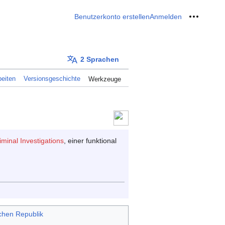
Benutzerkonto erstellen
Anmelden
Meine W
2 Sprachen
eiten
Versionsgeschichte
Werkzeuge
iminal Investigations
, einer funktional
chen Republik