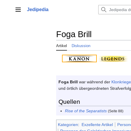
Zum
Inhalt
Jedipedia
Hauptmenü
springen
Foga Brill
Artikel
Diskussion
Foga Brill
war während der
Klonkriege
und örtlich übergeordneten Strafverf
Quellen
Rise of the Separatists
(Seite 88)
Kategorien
:
Exzellente Artikel
Person