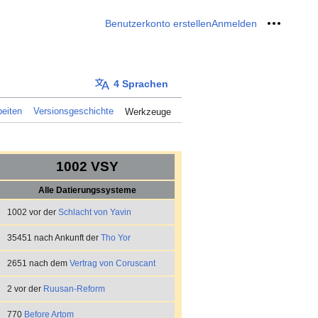
Benutzerkonto erstellen
Anmelden
Meine W
4 Sprachen
eiten
Versionsgeschichte
Werkzeuge
1002 VSY
Alle Datierungssysteme
1002 vor der
Schlacht von Yavin
35451 nach Ankunft der
Tho Yor
2651 nach dem
Vertrag von Coruscant
2 vor der
Ruusan-Reform
770
Before Artom