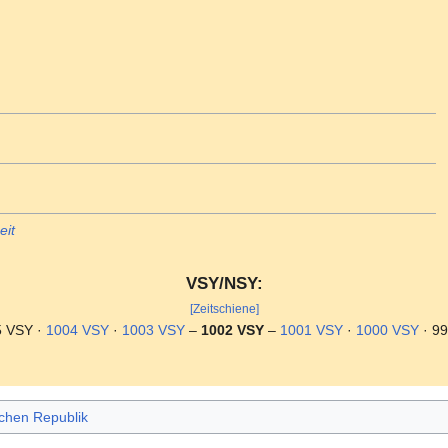
eit
VSY/NSY:
[Zeitschiene]
5 VSY ·
1004 VSY
·
1003 VSY
–
1002 VSY
–
1001 VSY
·
1000 VSY
· 99
schen Republik