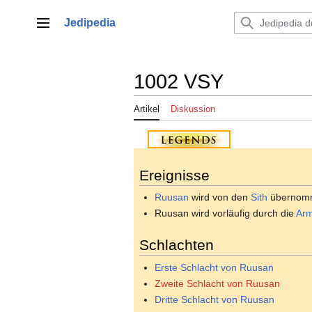
Zum
Inhalt
Jedipedia
Hauptmenü
springen
1002 VSY
Artikel
Diskussion
Ereignisse
Ruusan
wird von den
Sith
übernom
Ruusan wird vorläufig durch die
Arm
Schlachten
Erste Schlacht von Ruusan
Zweite Schlacht von Ruusan
Dritte Schlacht von Ruusan