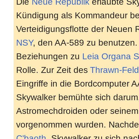
Die
Neue Republik
erlaubte Sky
Kündigung als Kommandeur be
Verteidigungsflotte der Neuen 
NSY
, den AA-589 zu benutzen. 
Beziehungen zu
Leia Organa S
Rolle. Zur Zeit des
Thrawn-Fel
Eingriffe in die Bordcomputer 
Skywalker bemühte sich darum,
Astromechdroiden oder seinem 
vorgenommen wurden. Nachd
C'baoth
, Skywalker zu sich na