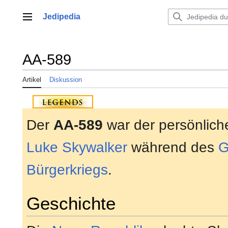
Zum
Inhalt
Jedipedia
Hauptmenü
springen
AA-589
Artikel
Diskussion
Der
AA-589
war der persönlic
Luke Skywalker
während des
G
Bürgerkriegs
.
Geschichte