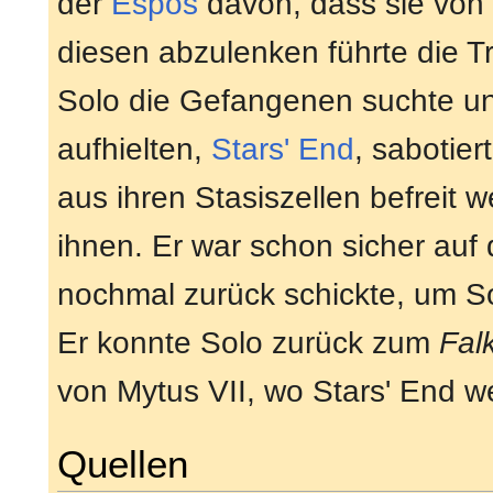
der
Espos
davon, dass sie von
diesen abzulenken führte die Tr
Solo die Gefangenen suchte un
aufhielten,
Stars' End
, sabotie
aus ihren Stasiszellen befreit
ihnen. Er war schon sicher au
nochmal zurück schickte, um So
Er konnte Solo zurück zum
Fal
von Mytus VII, wo Stars' End we
Quellen