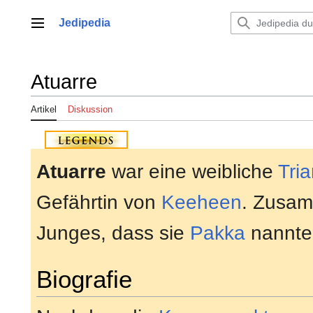
Zum
Inhalt
Jedipedia
Hauptmenü
springen
Atuarre
Artikel
Diskussion
Atuarre
war eine weibliche
Tria
Gefährtin von
Keeheen
. Zusam
Junges, dass sie
Pakka
nannte
Biografie