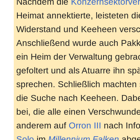
Nachdem die
Konzernsektorve
Heimat annektierte, leisteten die
Widerstand und Keeheen vers
Anschließend wurde auch Pakka
ein Heim der Verwaltung gebrac
gefoltert und als Atuarre ihn sp
sprechen. Schließlich machten
die Suche nach Keeheen. Dabei
bei, die alle einen Verschwund
anderem auf
Orron III
nach Inf
Solo
im
Millennium Falken
abge