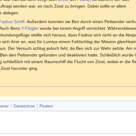
ftragt worden war, es nach Ziost zu bringen. Dabei sollte er allein
e ablegen.
Faskus Schiff
. Außerdem konnten sie Ben durch einen Peilsender verfol
 Auch Bens
Y-Flügler
wurde bei einem Angriff vernichtet. Währenddessen
rkundungsflüge stellte sich heraus, dass Faskus sich nicht an die Absp
ich ihrer an, was für Lumiya einem Fehlschlag der Mission gleichkam. 
aus. Der Versuch schlug jedoch fehl, da Ben sich zur Wehr setzte. Am n
l Ben den Peilsender gefunden und deaktiviert hatte. Schließlich wurde Ov
g schließlich mit einem Raumschiff die Flucht von Ziost, wobei er die
R
 Ziost herunter ging.
aner
Gesetzlose
Piraten