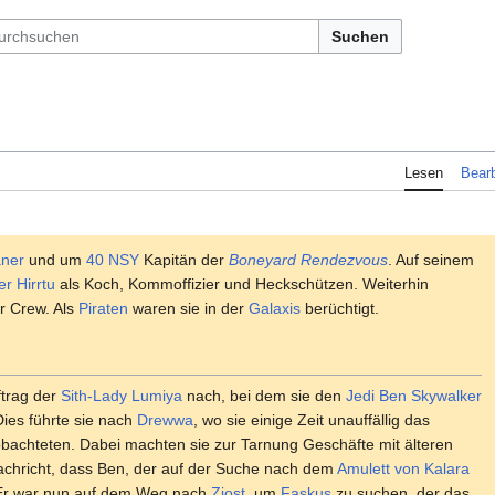
Suchen
Lesen
Bearb
aner
und um
40 NSY
Kapitän der
Boneyard Rendezvous
. Auf seinem
er
Hirrtu
als Koch, Kommoffizier und Heckschützen. Weiterhin
r Crew. Als
Piraten
waren sie in der
Galaxis
berüchtigt.
trag der
Sith-Lady
Lumiya
nach, bei dem sie den
Jedi
Ben Skywalker
Dies führte sie nach
Drewwa
, wo sie einige Zeit unauffällig das
achteten. Dabei machten sie zur Tarnung Geschäfte mit älteren
 Nachricht, dass Ben, der auf der Suche nach dem
Amulett von Kalara
. Er war nun auf dem Weg nach
Ziost
, um
Faskus
zu suchen, der das