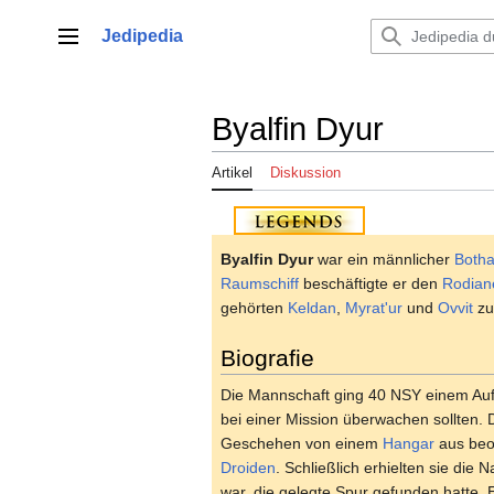
Zum
Inhalt
Jedipedia
Hauptmenü
springen
Byalfin Dyur
Artikel
Diskussion
Byalfin Dyur
war ein männlicher
Both
Raumschiff
beschäftigte er den
Rodian
gehörten
Keldan
,
Myrat'ur
und
Ovvit
zu
Biografie
Die Mannschaft ging 40 NSY einem Auf
bei einer Mission überwachen sollten. 
Geschehen von einem
Hangar
aus beob
Droiden
. Schließlich erhielten sie die
war, die gelegte Spur gefunden hatte