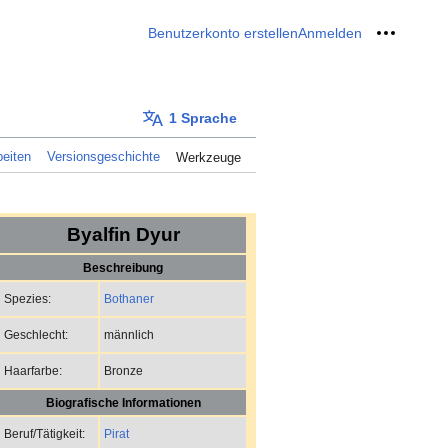
Benutzerkonto erstellen
Anmelden
Meine W
1 Sprache
eiten
Versionsgeschichte
Werkzeuge
Byalfin Dyur
Beschreibung
Bothaner
Spezies:
männlich
Geschlecht:
Bronze
Haarfarbe:
Biografische Informationen
Pirat
Beruf/Tätigkeit: