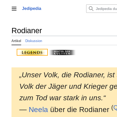
Zum
Inhalt
Jedipedia
Hauptmenü
springen
Rodianer
Artikel
Diskussion
„Unser Volk, die Rodianer, is
Volk der Jäger und Krieger g
zum Tod war stark in uns.“
(
Q
—
Neela
über die Rodianer