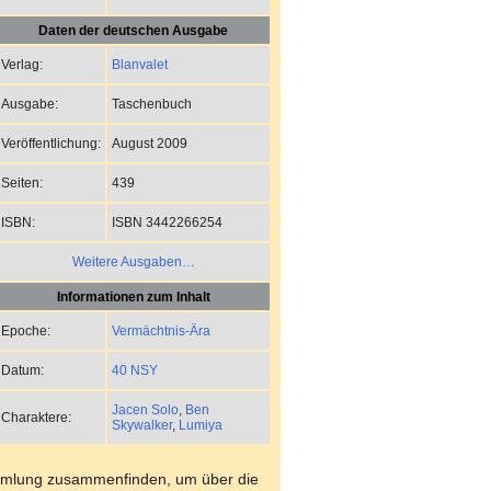
Daten der deutschen Ausgabe
Blanvalet
Verlag:
Taschenbuch
Ausgabe:
August 2009
Veröffentlichung:
439
Seiten:
ISBN 3442266254
ISBN:
Weitere Ausgaben…
Informationen zum Inhalt
Vermächtnis-Ära
Epoche:
40 NSY
Datum:
Jacen Solo
,
Ben
Charaktere:
Skywalker
,
Lumiya
sammlung zusammenfinden, um über die