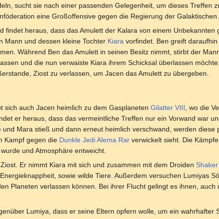
eln, sucht sie nach einer passenden Gelegenheit, um dieses Treffen z
nföderation eine Großoffensive gegen die Regierung der Galaktischen A
nd findet heraus, dass das Amulett der Kalara von einem Unbekannten
en Mann und dessen kleine Tochter
Kiara
vorfindet. Ben greift daraufh
en. Während Ben das Amulett in seinen Besitz nimmt, stirbt der Mann
lassen und die nun verwaiste Kiara ihrem Schicksal überlassen möchte
außerstande, Ziost zu verlassen, um Jacen das Amulett zu übergeben.
t sich auch Jacen heimlich zu dem Gasplaneten
Gilatter VIII
, wo die V
indet er heraus, dass das vermeintliche Treffen nur ein Vorwand war und 
e und Mara stieß und dann erneut heimlich verschwand, werden diese p
nem Kampf gegen die
Dunkle Jedi
Alema Rar
verwickelt sieht. Die Kämpfe
t wurde und Atmosphäre entweicht.
uf Ziost. Er nimmt Kiara mit sich und zusammen mit dem Droiden
Shaker
Energieknappheit, sowie wilde Tiere. Außerdem versuchen Lumiyas Söld
en Planeten verlassen können. Bei ihrer Flucht gelingt es ihnen, auch d
enüber Lumiya, dass er seine Eltern opfern wolle, um ein wahrhafter 