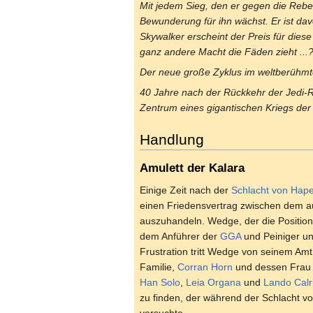
Mit jedem Sieg, den er gegen die Rebell
Bewunderung für ihn wächst. Er ist da
Skywalker erscheint der Preis für diese
ganz andere Macht die Fäden zieht ...
Der neue große Zyklus im weltberühm
40 Jahre nach der Rückkehr der Jedi-Ri
Zentrum eines gigantischen Kriegs der
Handlung
Amulett der Kalara
Einige Zeit nach der
Schlacht von Hap
einen Friedensvertrag zwischen dem 
auszuhandeln. Wedge, der die Position
dem Anführer der
GGA
und Peiniger unz
Frustration tritt Wedge von seinem Am
Familie,
Corran Horn
und dessen Fra
Han Solo
,
Leia Organa
und
Lando Calr
zu finden, der während der Schlacht 