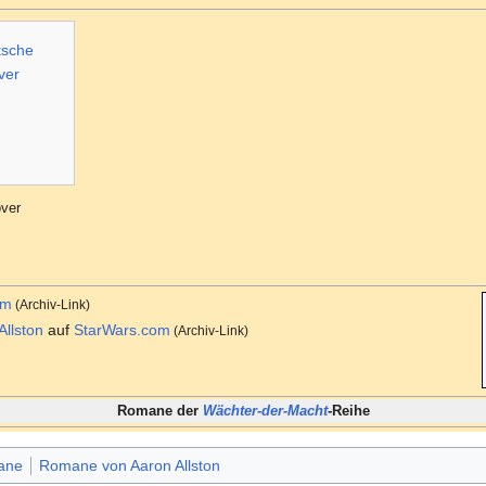
ver
om
(Archiv-Link)
Allston
auf
StarWars.com
(Archiv-Link)
Romane der
Wächter-der-Macht
-Reihe
ane
Romane von Aaron Allston