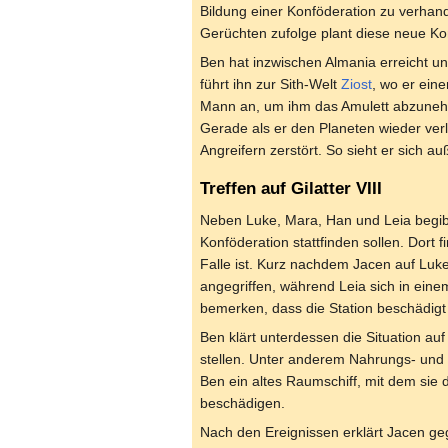
Bildung einer Konföderation zu verhand
Gerüchten zufolge plant diese neue Ko
Ben hat inzwischen Almania erreicht u
führt ihn zur Sith-Welt
Ziost
, wo er ein
Mann an, um ihm das Amulett abzunehm
Gerade als er den Planeten wieder ver
Angreifern zerstört. So sieht er sich 
Treffen auf Gilatter VIII
Neben Luke, Mara, Han und Leia begib
Konföderation stattfinden sollen. Dort f
Falle ist. Kurz nachdem Jacen auf Luk
angegriffen, während Leia sich in ei
bemerken, dass die Station beschädig
Ben klärt unterdessen die Situation a
stellen. Unter anderem Nahrungs- und 
Ben ein altes Raumschiff, mit dem sie d
beschädigen.
Nach den Ereignissen erklärt Jacen geg