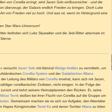
en von Corellia erringt, wird Jacen Solo einflussreicher - und die
von überzeugt, der Galaxis endlich Frieden zu bringen. Doch Luke
 Art von Frieden viel zu hoch. Und was ist, wenn im Hintergrund eine
?
ten Star-Wars-Universum!
tter befinden sich Luke Skywalker und die Jedi-Ritter abermals im
 Sterne.
es
versucht
Jacen Solo
mit Admiral
Wedge Antilles
zu vermitteln, um
aufständischen
Corellia-System
und der
Galaktischen Allianz
 der Leitung des Militärs von
Corellia
innehat, kann sich mit Jacen,
ähliger corellianischer Zivilisten, nicht einigen. In der Folge der
t zurück und kehrt seinem Heimatplaneten den Rücken. Er, seine
u
Mirax Terrik
stoßen bei ihrer Flucht von Corellia auf die Gruppe um
issian
. Gemeinsam machen sie es sich zur Aufgabe, den Attentäter
von Hapes Königinmutter
Tenel Ka
und deren Tochter
Allana
zu töten