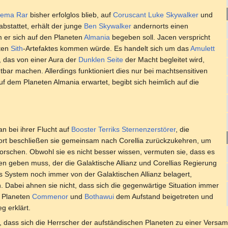
lema Rar
bisher erfolglos blieb, auf
Coruscant
Luke Skywalker
und
bstattet, erhält der junge
Ben Skywalker
andernorts einen
 er sich auf den Planeten
Almania
begeben soll. Jacen verspricht
lten
Sith
-Artefaktes kommen würde. Es handelt sich um das
Amulett
, das von einer Aura der
Dunklen Seite
der Macht begleitet wird,
bar machen. Allerdings funktioniert dies nur bei machtsensitiven
uf dem Planeten Almania erwartet, begibt sich heimlich auf die
 bei ihrer Flucht auf
Booster Terriks
Sternenzerstörer
, die
ort beschließen sie gemeinsam nach Corellia zurückzukehren, um
orschen. Obwohl sie es nicht besser wissen, vermuten sie, dass es
hen geben muss, der die Galaktische Allianz und Corellias Regierung
s System noch immer von der Galaktischen Allianz belagert,
. Dabei ahnen sie nicht, dass sich die gegenwärtige Situation immer
e Planeten
Commenor
und
Bothawui
dem Aufstand beigetreten und
g erklärt.
det, dass sich die Herrscher der aufständischen Planeten zu einer Ver