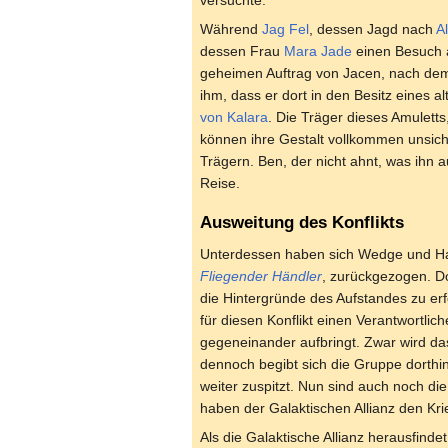
versuchte.
Während
Jag Fel
, dessen Jagd nach
A
dessen Frau
Mara Jade
einen Besuch a
geheimen Auftrag von Jacen, nach dem
ihm, dass er dort in den Besitz eines a
von Kalara
. Die Träger dieses Amuletts
können ihre Gestalt vollkommen unsicht
Trägern. Ben, der nicht ahnt, was ihn a
Reise.
Ausweitung des Konflikts
Unterdessen haben sich Wedge und Han
Fliegender Händler
, zurückgezogen. D
die Hintergründe des Aufstandes zu erf
für diesen Konflikt einen Verantwortlic
gegeneinander aufbringt. Zwar wird da
dennoch begibt sich die Gruppe dorthin
weiter zuspitzt. Nun sind auch noch di
haben der Galaktischen Allianz den Krie
Als die Galaktische Allianz herausfin